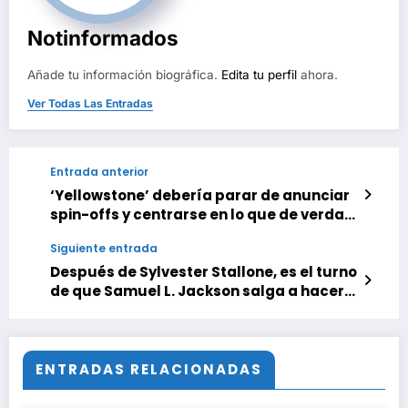
Notinformados
Añade tu información biográfica.
Edita tu perfil
ahora.
Ver Todas Las Entradas
Entrada anterior
‘Yellowstone’ debería parar de anunciar
spin-offs y centrarse en lo que de verdad
importa. Me rompe el corazón que dejen
Siguiente entrada
de lado a Thomas Rainwater
Después de Sylvester Stallone, es el turno
de que Samuel L. Jackson salga a hacer
el crimen en el spin-off de ‘Tulsa King’
ENTRADAS RELACIONADAS