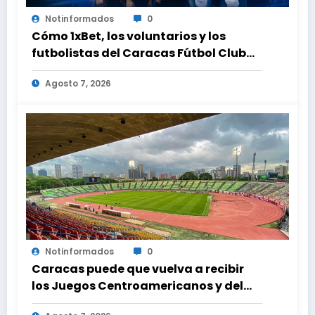
Notinformados
0
Cómo 1xBet, los voluntarios y los
futbolistas del Caracas Fútbol Club
juntaron fuerzas para ayudar a las
Agosto 7, 2026
familias de Venezuela
Notinformados
0
Caracas puede que vuelva a recibir
los Juegos Centroamericanos y del
Caribe tras mas de 70 años