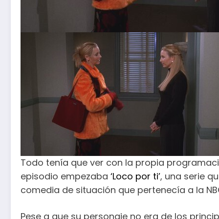
Todo tenía que ver con la propia programación
episodio empezaba
‘Loco por ti’
, una serie q
comedia de situación que pertenecía a la NB
Pese a que su personaje no era de los princi