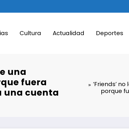
ias
Cultura
Actualidad
Deportes
be una
que fuera
‘Friends’ n
ía una cuenta
porque fu