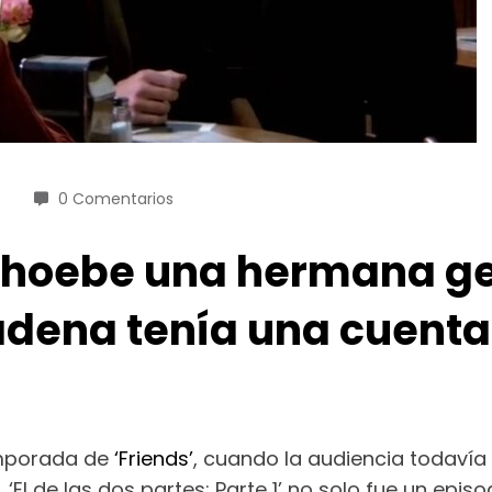
0 Comentarios
 a Phoebe una hermana 
cadena tenía una cuenta
emporada de
‘Friends’
, cuando la audiencia todavía
. ‘El de las dos partes: Parte 1’ no solo fue un epi