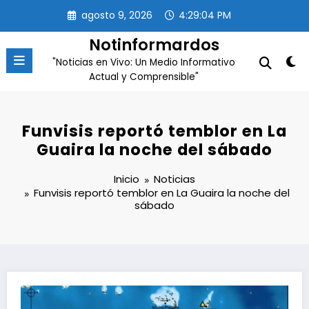
Saltar
agosto 9, 2026
4:29:05 PM
al
contenido
Notinformardos
"Noticias en Vivo: Un Medio Informativo
Actual y Comprensible"
Funvisis reportó temblor en La
Guaira la noche del sábado
Inicio
Noticias
Funvisis reportó temblor en La Guaira la noche del
sábado