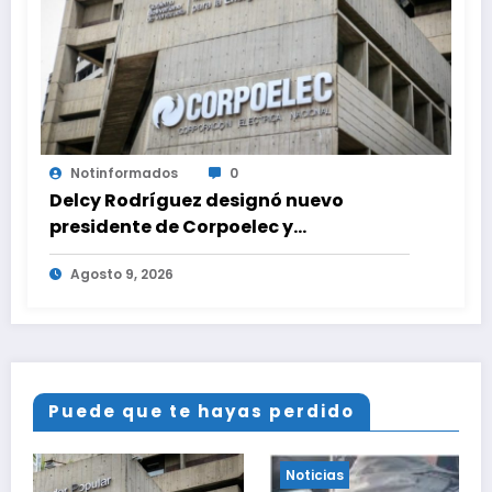
Notinformados
0
Delcy Rodríguez designó nuevo
presidente de Corpoelec y
viceministro eléctrico para ‘la
Agosto 9, 2026
recuperación del servicio’
Puede que te hayas perdido
Noticias