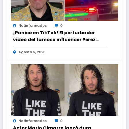
Notinformados
0
¡Pánico en TikTok! El perturbador
video del famoso influencer Perez
Hilton que obligó a sus fans a pedir
Agosto 5, 2026
ayuda médica
Notinformados
0
Actor Mario Cimarro lanzó dura