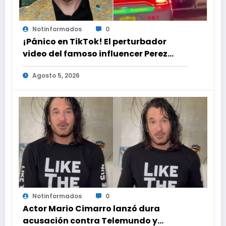
Notinformados
0
¡Pánico en TikTok! El perturbador
video del famoso influencer Perez
Hilton que obligó a sus fans a pedir
Agosto 5, 2026
ayuda médica
Notinformados
0
Actor Mario Cimarro lanzó dura
acusación contra Telemundo y