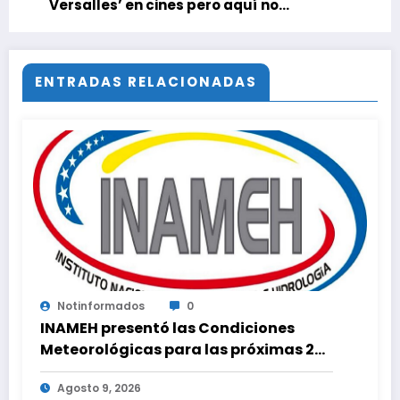
Versalles’ en cines pero aquí no
tendremos esa suerte. El regreso de Lady
Oscar va directo a Netflix
ENTRADAS RELACIONADAS
Notinformados
0
INAMEH presentó las Condiciones
Meteorológicas para las próximas 24
horas, de este domingo 9 de agosto
Agosto 9, 2026
2026