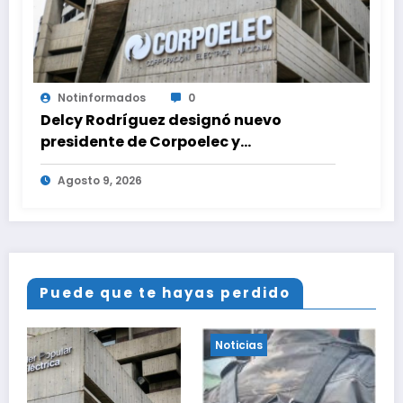
Notinformados
0
Delcy Rodríguez designó nuevo
presidente de Corpoelec y
viceministro eléctrico para ‘la
Agosto 9, 2026
recuperación del servicio’
Puede que te hayas perdido
Noticias