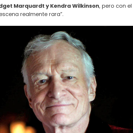
idget Marquardt y Kendra Wilkinson
, pero con e
 escena realmente rara”.