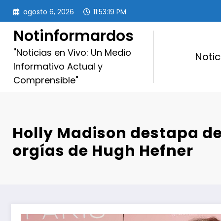
Saltar
agosto 6, 2026
11:53:21 PM
al
contenido
Notinformardos
"Noticias en Vivo: Un Medio
Notic
Informativo Actual y
Comprensible"
Holly Madison destapa det
orgías de Hugh Hefner