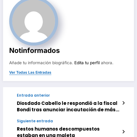
Notinformados
Añade tu información biográfica.
Edita tu perfil
ahora.
Ver Todas Las Entradas
Entrada anterior
Diosdado Cabello le respondió a la fiscal
Bondi tras anunciar incautación de más
de 700 millones de dólares a Nicolás
Siguiente entrada
Maduro
Restos humanos descompuestos
estaban en una maleta