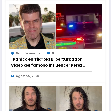
Notinformados
0
¡Pánico en TikTok! El perturbador
video del famoso influencer Perez
Hilton que obligó a sus fans a pedir
Agosto 5, 2026
ayuda médica