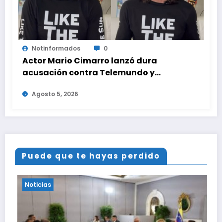
Notinformados
0
Actor Mario Cimarro lanzó dura
acusación contra Telemundo y
advirtió que lo que hacen en su contra
Agosto 5, 2026
es ilegal en EEUU
Puede que te hayas perdido
Noticias