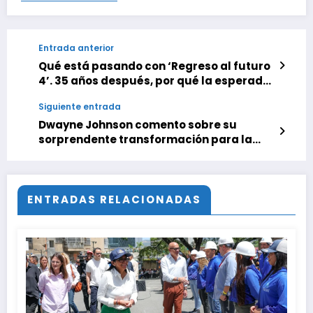
Entrada anterior
Qué está pasando con ‘Regreso al futuro
4’. 35 años después, por qué la esperada
película de ciencia ficción sigue sin
Siguiente entrada
hacerse
Dwayne Johnson comento sobre su
sorprendente transformación para la
película ‘The Smashing Machine’
ENTRADAS RELACIONADAS