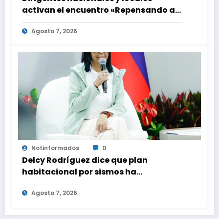
activan el encuentro «Repensando a
Venezuela» para impulsar propuestas
Agosto 7, 2026
desde las comunidades
Notinformados
0
Delcy Rodríguez dice que plan
habitacional por sismos ha
beneficiado a unas 2.000 personas en
Agosto 7, 2026
una semana