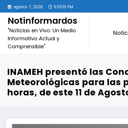
Saltar
agosto 7, 2026
5:33:12 PM
al
contenido
Notinformardos
"Noticias en Vivo: Un Medio
Notic
Informativo Actual y
Comprensible"
INAMEH presentó las Con
Meteorológicas para las 
horas, de este 11 de Agost