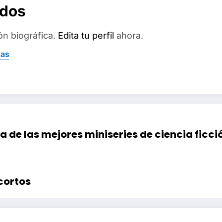
ados
ón biográfica.
Edita tu perfil
ahora.
das
a de las mejores miniseries de ciencia ficci
cortos