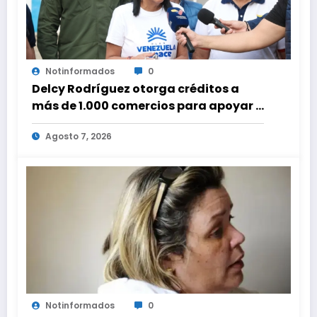
Notinformados
0
Delcy Rodríguez otorga créditos a
más de 1.000 comercios para apoyar a
los emprendedores afectados por los
Agosto 7, 2026
terremotos
Notinformados
0