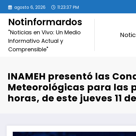
Saltar
agosto 6, 2026
11:23:38 PM
al
contenido
Notinformardos
"Noticias en Vivo: Un Medio
Notic
Informativo Actual y
Comprensible"
INAMEH presentó las Con
Meteorológicas para las 
horas, de este jueves 11 d