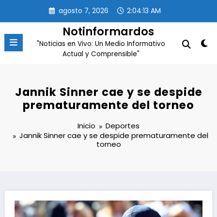
Saltar
agosto 7, 2026
2:04:13 AM
al
contenido
Notinformardos
"Noticias en Vivo: Un Medio Informativo
Actual y Comprensible"
Jannik Sinner cae y se despide
prematuramente del torneo
Inicio
Deportes
Jannik Sinner cae y se despide prematuramente del
torneo