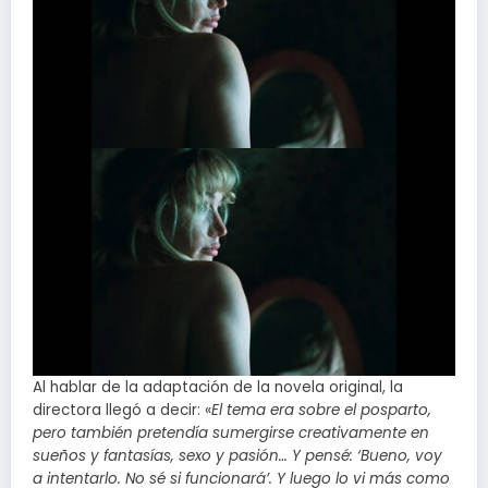
Al hablar de la adaptación de la novela original, la
directora llegó a decir: «
El tema era sobre el posparto,
pero también pretendía sumergirse creativamente en
sueños y fantasías, sexo y pasión… Y pensé: ‘Bueno, voy
a intentarlo. No sé si funcionará’. Y luego lo vi más como