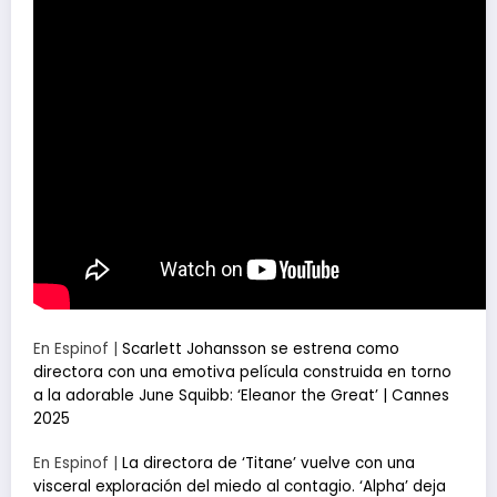
En Espinof |
Scarlett Johansson se estrena como
directora con una emotiva película construida en torno
a la adorable June Squibb: ‘Eleanor the Great’ | Cannes
2025
En Espinof |
La directora de ‘Titane’ vuelve con una
visceral exploración del miedo al contagio. ‘Alpha’ deja