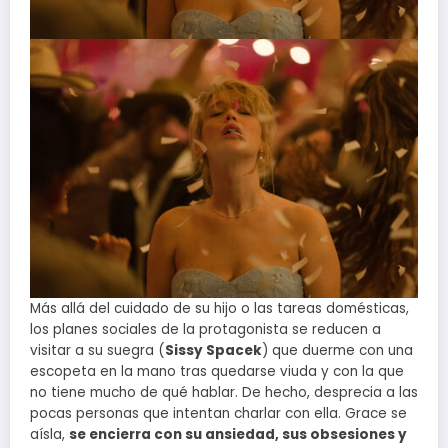
Más allá del cuidado de su hijo o las tareas domésticas,
los planes sociales de la protagonista se reducen a
visitar a su suegra (
Sissy Spacek
) que duerme con una
escopeta en la mano tras quedarse viuda y con la que
no tiene mucho de qué hablar. De hecho, desprecia a las
pocas personas que intentan charlar con ella. Grace se
aísla,
se encierra con su ansiedad, sus obsesiones y