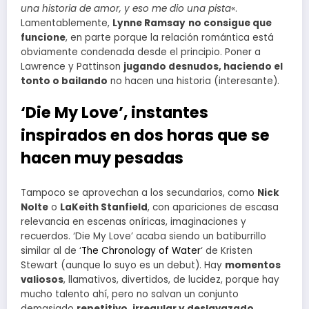
una historia de amor, y eso me dio una pista
«.
Lamentablemente,
Lynne Ramsay
no consigue que
funcione
, en parte porque la relación romántica está
obviamente condenada desde el principio. Poner a
Lawrence y Pattinson
jugando desnudos, haciendo el
tonto o bailando
no hacen una historia (interesante).
‘Die My Love’, instantes
inspirados en dos horas que se
hacen muy pesadas
Tampoco se aprovechan a los secundarios, como
Nick
Nolte
o
LaKeith Stanfield
, con apariciones de escasa
relevancia en escenas oníricas, imaginaciones y
recuerdos. ‘Die My Love’ acaba siendo un batiburrillo
similar al de ‘
The Chronology of Water
‘ de Kristen
Stewart (aunque lo suyo es un debut). Hay
momentos
valiosos
, llamativos, divertidos, de lucidez, porque hay
mucho talento ahí, pero no salvan un conjunto
demasiado
repetitivo, irregular y deslavazado
.