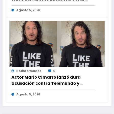
Hilton que obligó a sus fans a pedir
Agosto 5, 2026
ayuda médica
Notinformados
0
Actor Mario Cimarro lanzó dura
acusación contra Telemundo y
advirtió que lo que hacen en su contra
Agosto 5, 2026
es ilegal en EEUU