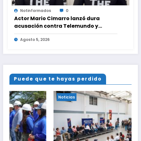
Notinformados
0
Actor Mario Cimarro lanzó dura
acusación contra Telemundo y
advirtió que lo que hacen en su contra
Agosto 5, 2026
es ilegal en EEUU
Puede que te hayas perdido
Noticias