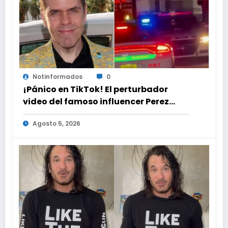
Notinformados
0
¡Pánico en TikTok! El perturbador
video del famoso influencer Perez
Hilton que obligó a sus fans a pedir
Agosto 5, 2026
ayuda médica