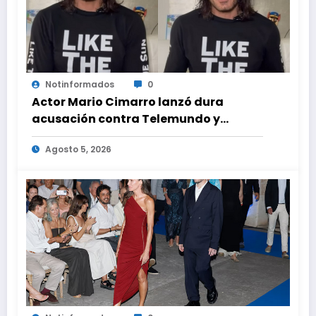
Notinformados
0
Actor Mario Cimarro lanzó dura
acusación contra Telemundo y
advirtió que lo que hacen en su contra
Agosto 5, 2026
es ilegal en EEUU