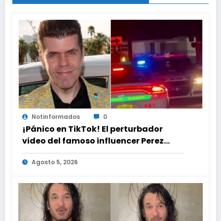
Notinformados
0
¡Pánico en TikTok! El perturbador
video del famoso influencer Perez
Hilton que obligó a sus fans a pedir
Agosto 5, 2026
ayuda médica