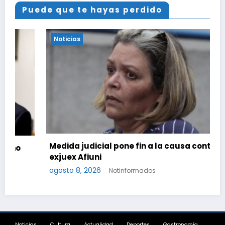
Puede que te hayas perdido
Noticias
Medida judicial pone fin a la causa contra la
exjuex Afiuni
agosto 8, 2026
Notinformados
Noticias
Cultura
Actualidad
Deportes
Gastronomía