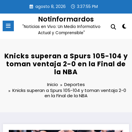
Saltar
agosto 8, 2026
3:37:55 PM
al
contenido
Notinformardos
"Noticias en Vivo: Un Medio Informativo
Actual y Comprensible"
Knicks superan a Spurs 105-104 y
toman ventaja 2-0 en la Final de
la NBA
Inicio
Deportes
Knicks superan a Spurs 105-104 y toman ventaja 2-0
en la Final de la NBA