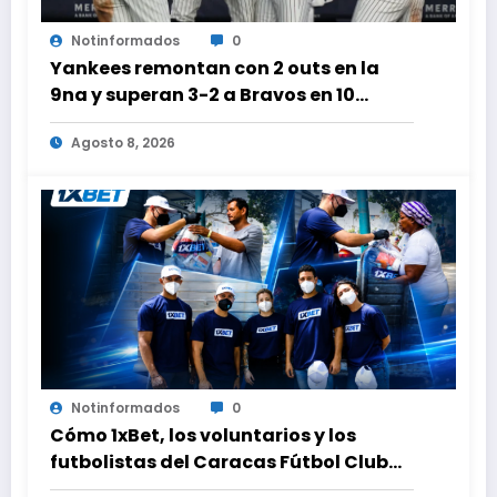
Notinformados
0
Yankees remontan con 2 outs en la
9na y superan 3-2 a Bravos en 10
innings tras larga lluvia
Agosto 8, 2026
Notinformados
0
Cómo 1xBet, los voluntarios y los
futbolistas del Caracas Fútbol Club
juntaron fuerzas para ayudar a las