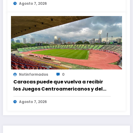
Agosto 7, 2026
familias de Venezuela
Notinformados
0
Caracas puede que vuelva a recibir
los Juegos Centroamericanos y del
Caribe tras mas de 70 años
Agosto 7, 2026