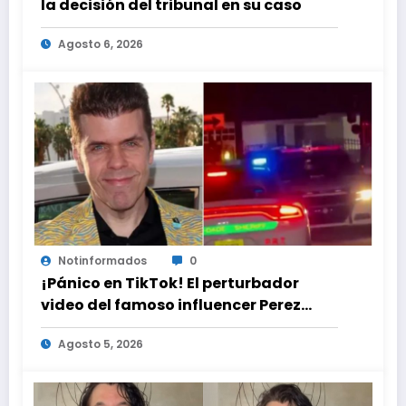
la decisión del tribunal en su caso
Agosto 6, 2026
Notinformados
0
¡Pánico en TikTok! El perturbador
video del famoso influencer Perez
Hilton que obligó a sus fans a pedir
Agosto 5, 2026
ayuda médica