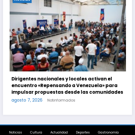
tivan el
Delcy Rodríguez dice que plan habitac
ela» para
por sismos ha beneficiado a unas 2.00
comunidades
personas en una semana
agosto 7, 2026
Notinformados
Noticias
Cultura
Actualidad
Deportes
Gastronomía