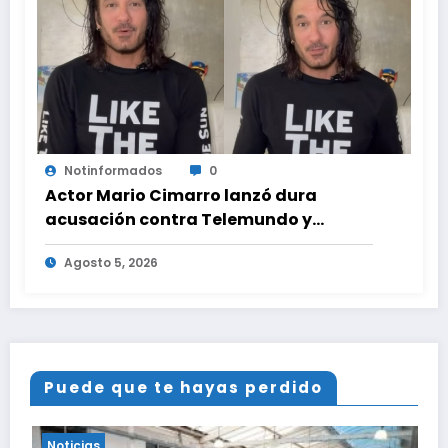
Notinformados
0
Actor Mario Cimarro lanzó dura
acusación contra Telemundo y
advirtió que lo que hacen en su contra
Agosto 5, 2026
es ilegal en EEUU
Puede que te hayas perdido
Noticias