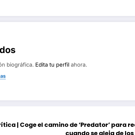
ados
ón biográfica.
Edita tu perfil
ahora.
das
ítica | Coge el camino de ‘Predator’ para r
cuando se aleja de los