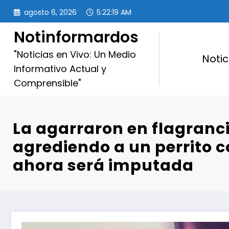
Saltar
agosto 6, 2026
5:22:20 AM
al
contenido
Notinformardos
"Noticias en Vivo: Un Medio
Notic
Informativo Actual y
Comprensible"
La agarraron en flagranc
agrediendo a un perrito c
ahora será imputada