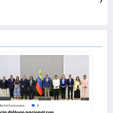
Notinformados
0
icia diálogo nacional con