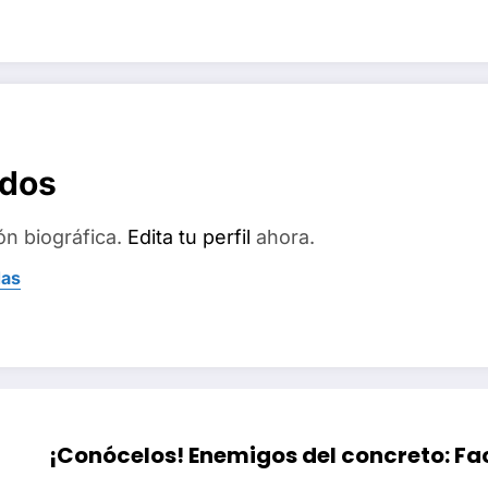
ados
ón biográfica.
Edita tu perfil
ahora.
das
¡Conócelos! Enemigos del concreto: F