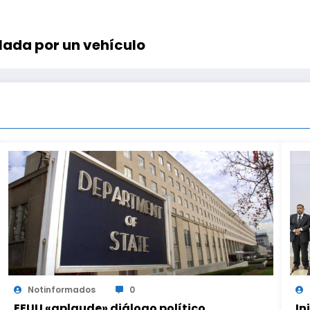
ollada por un vehículo
Notinformados
0
EEUU «aplaude» diálogo político
In