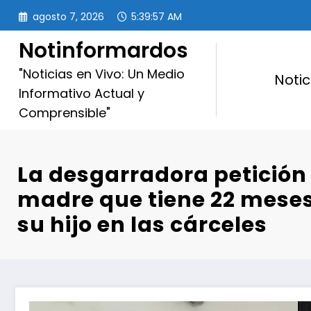
Saltar
agosto 7, 2026
5:39:58 AM
al
contenido
Notinformardos
"Noticias en Vivo: Un Medio
Notic
Informativo Actual y
Comprensible"
La desgarradora petición
madre que tiene 22 mese
su hijo en las cárceles