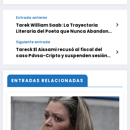
Entrada anterior
Tarek William Saab: La Trayectoria
Literaria del Poeta que Nunca Abandonó
la Palabra
Siguiente entrada
Tareck El Aissami recusó al fiscal del
caso Pdvsa-Cripto y suspenden sesión
judicial
ENTRADAS RELACIONADAS