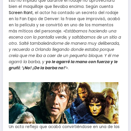
Eso no impidió que durante el rodaje no aprovechara
bien el maquillaje que llevaba encima. Según cuenta
Screen Rant
, el actor ha contado un secreto del rodaje
en la Fan Expo de Denver: la frase que improvisó, acabó
en la película y se convirtió en uno de los momentos
más míticos del personaje.
«Estábamos haciendo una
escena con la pantalla verde, y saltábamos de un sitio a
otro. Salté tambaleándome de manera muy deliberada,
y recuerdo a Orlando llegando donde estaba porque
creía que me iba a caer de un pequeño bloque. Y él me
agarró la barba, y
yo le agarré la mano con fuerza y le
gruñí: ‘¡No! ¡De la barba no!’
«
.
Un acto reflejo que acabó convirtiéndose en una de las