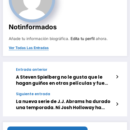
Notinformados
Añade tu información biográfica.
Edita tu perfil
ahora.
Ver Todas Las Entradas
Entrada anterior
A Steven Spielberg no le gusta que le
hagan guiños en otras películas y fue
tajante con el director de ‘Jurassic
Siguiente entrada
World: El renacer’. «Quitadlo todo»
La nueva serie de J.J. Abrams ha durado
una temporada. Ni Josh Holloway ha
podido hacer que ‘Duster’ terminara de
arrancar en HBO Max