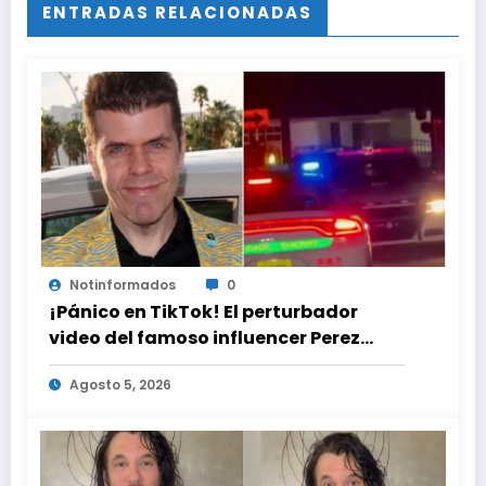
ENTRADAS RELACIONADAS
Notinformados
0
¡Pánico en TikTok! El perturbador
video del famoso influencer Perez
Hilton que obligó a sus fans a pedir
Agosto 5, 2026
ayuda médica