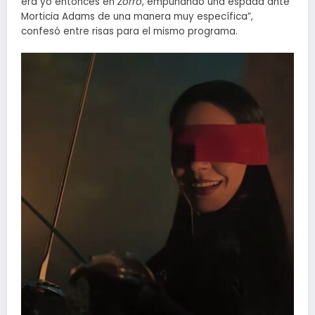
era yo entonces en
Zorro
, empuñando una espada ante
Morticia Adams de una manera muy específica”,
confesó entre risas para el mismo programa.