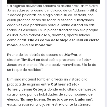
«La esgrima de Morticia Addams es de otro nivel”, afirmó Zeta-
Jones sobre su rol como la matriarca de los Addams (Netflix)
Y dedicó palabras de elogio hacia su co-estrella, con
quien practicó antes de rodar la escena: “Ensayamos
cada vez que podíamos porque Jenna estaba en casi
todas las escenas. Es un placer trabajar con ella porque
es una joven maravillosa y, además, aporta mucho
como actriz.
Ella es como de la vieja escuela en cierto
modo, en la era moderna
”.
En uno de los detrás de escena de
Merlina
, el
director
Tim Burton
destacó la presencia de Zeta-
Jones en el elenco: “Es una actriz maravillosa. Ella le da
un toque de realidad”.
El mismo material también ofreció un vistazo a la
práctica de esgrima entre
Catherine Zeta-
Jones
y
Jenna Ortega
, donde esta última demuestra
su asombro por las habilidades de su compañera de
elenco. “
Es muy buena. Se nota que era bailarina
”,
escucha susurrar a la joven estrella ante la cámara.