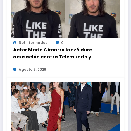
Notinformados
0
Actor Mario Cimarro lanzó dura
acusación contra Telemundo y
advirtió que lo que hacen en su contra
Agosto 5, 2026
es ilegal en EEUU