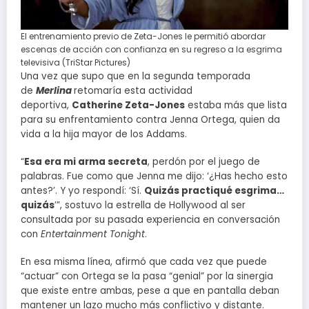
El entrenamiento previo de Zeta-Jones le permitió abordar
escenas de acción con confianza en su regreso a la esgrima
televisiva (TriStar Pictures)
Una vez que supo que en la segunda temporada
de
Merlina
retomaría esta actividad
deportiva,
Catherine Zeta-Jones
estaba más que lista
para su enfrentamiento contra Jenna Ortega, quien da
vida a la hija mayor de los Addams.
“
Esa era mi arma secreta
, perdón por el juego de
palabras. Fue como que Jenna me dijo: ‘¿Has hecho esto
antes?’. Y yo respondí: ‘Sí.
Quizás practiqué esgrima…
quizás
’”, sostuvo la estrella de Hollywood al ser
consultada por su pasada experiencia en conversación
con
Entertainment Tonight
.
En esa misma línea, afirmó que cada vez que puede
“actuar” con Ortega se la pasa “genial” por la sinergia
que existe entre ambas, pese a que en pantalla deban
mantener un lazo mucho más conflictivo y distante.