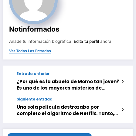
Notinformados
Añade tu información biográfica.
Edita tu perfil
ahora.
Ver Todas Las Entradas
Entrada anterior
¿Por qué es la abuela de Momo tan joven?
Es uno de los mayores misterios de
‘Dandadan’, y los fans tienen varias
Siguiente entrada
teorías
Una sola película destrozaba por
completo el algoritmo de Netflix. Tanto,
que montaron un concurso para dar un
millón de dólares a quien lo solucionara