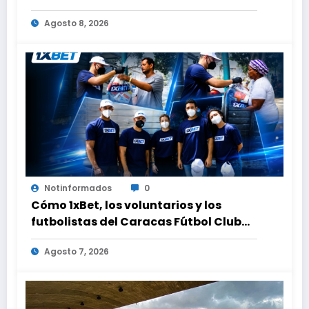
innings tras larga lluvia
Agosto 8, 2026
Notinformados
0
Cómo 1xBet, los voluntarios y los
futbolistas del Caracas Fútbol Club
juntaron fuerzas para ayudar a las
Agosto 7, 2026
familias de Venezuela