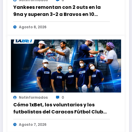
Yankees remontan con 2 outs en la
9na y superan 3-2 a Bravos en 10
innings tras larga lluvia
Agosto 8, 2026
Notinformados
0
Cómo 1xBet, los voluntarios y los
futbolistas del Caracas Fútbol Club
juntaron fuerzas para ayudar a las
Agosto 7, 2026
familias de Venezuela