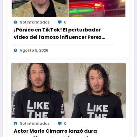
Notinformados
0
¡Pánico en TikTok! El perturbador
video del famoso influencer Perez
Hilton que obligó a sus fans a pedir
Agosto 5, 2026
ayuda médica
Notinformados
0
Actor Mario Cimarro lanzó dura