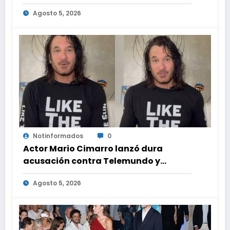
Hilton que obligó a sus fans a pedir
Agosto 5, 2026
ayuda médica
Notinformados
0
Actor Mario Cimarro lanzó dura
acusación contra Telemundo y
advirtió que lo que hacen en su contra
Agosto 5, 2026
es ilegal en EEUU