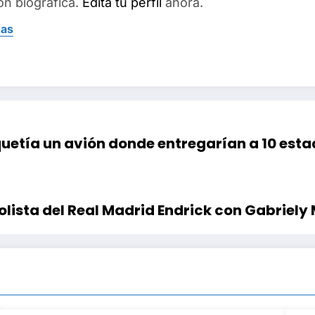
ón biográfica.
Edita tu perfil
ahora.
das
quetía un avión donde entregarían a 10 est
bolista del Real Madrid Endrick con Gabriely