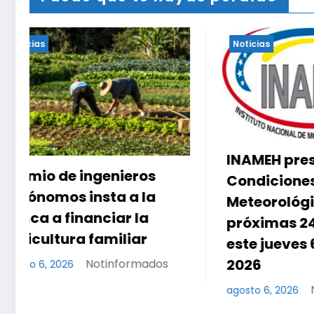
Noticias
Noticias
Esto dij
INAMEH presentó las
edifici
Condiciones
atendi
Meteorológicas para las
próximas 24 horas, de
agosto 6, 
este jueves 6 de agosto
2026
Notinformados
agosto 6, 2026