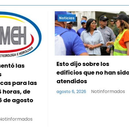
Noticias
o sobre los
Aeropuerto de Maiq
os que no han sido
reanuda sus operac
dos
de carga con prime
vuelo desde Panam
Notinformados
2026
Notinform
agosto 6, 2026