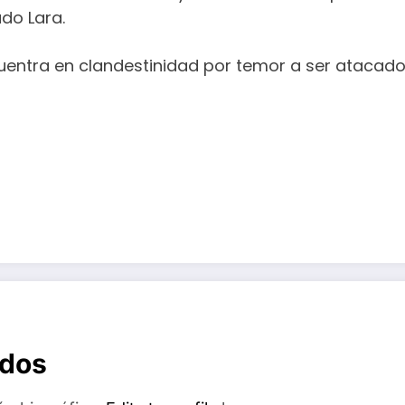
ado Lara.
cuentra en clandestinidad por temor a ser atacad
ados