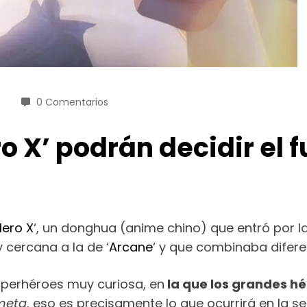
0 Comentarios
ro X’ podrán decidir el 
Hero X
‘, un donghua (anime chino) que entró por l
cercana a la de ‘
Arcane
‘ y que combinaba diferen
uperhéroes muy curiosa, en
la que los grandes h
meta
, eso es precisamente lo que ocurrirá en la