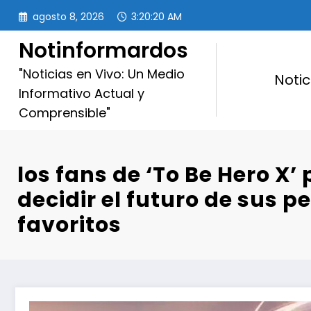
Saltar
agosto 8, 2026
3:20:22 AM
al
contenido
Notinformardos
"Noticias en Vivo: Un Medio
Notic
Informativo Actual y
Comprensible"
los fans de ‘To Be Hero X’
decidir el futuro de sus p
favoritos