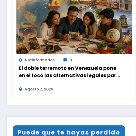
Notinformados
0
El doble terremoto en Venezuela pone
en el foco las alternativas legales para
solicitar la nacionalidad por parte de
personas con vínculos familiares en
Agosto 7, 2026
España y Portugal
Puede que te hayas perdido