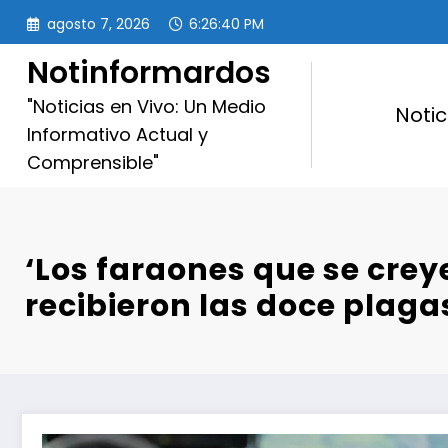
Saltar
agosto 7, 2026
6:26:42 PM
al
contenido
Notinformardos
"Noticias en Vivo: Un Medio
Notic
Informativo Actual y
Comprensible"
‘Los faraones que se crey
recibieron las doce plaga