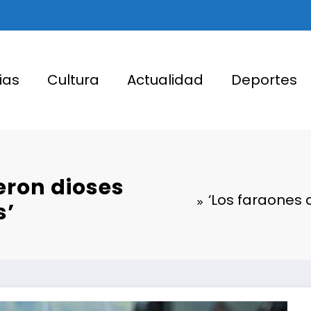
ias
Cultura
Actualidad
Deportes
eron dioses
‘Los faraones 
s’