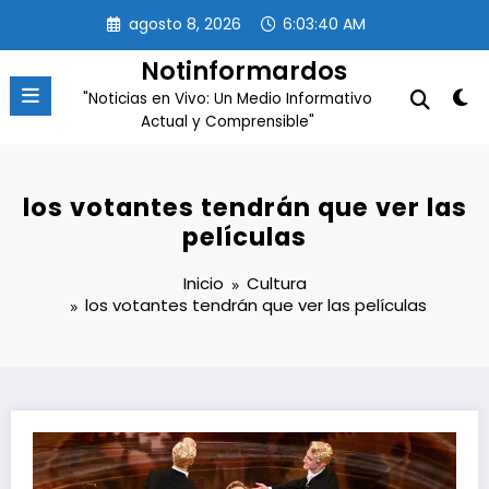
Saltar
agosto 8, 2026
6:03:40 AM
al
contenido
Notinformardos
"Noticias en Vivo: Un Medio Informativo
Actual y Comprensible"
los votantes tendrán que ver las
películas
Inicio
Cultura
los votantes tendrán que ver las películas