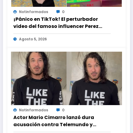
Notinformados
0
¡Pánico en TikTok! El perturbador
video del famoso influencer Perez
Hilton que obligó a sus fans a pedir
Agosto 5, 2026
ayuda médica
Notinformados
0
Actor Mario Cimarro lanzó dura
acusación contra Telemundo y
advirtió que lo que hacen en su contra