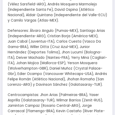
(Vélez Sarsfield-ARG), Andrés Mosquera Marmolejo
(Independiente Santa Fe), David Ospina (Atlético
Nacional), Aldair Quintana (Independiente del Valle-ECU)
y Camilo Vargas (Atlas-MEX).
Defensores: Álvaro Angulo (Pumas-MEX), Santiago Arias
(Independiente-ARG), Cristian Borja (América-MEX),
Juan Cabal (Juventus-ITA), Carlos Cuesta (Vasco Da
Gama-BRA), Willer Ditta (Cruz Azul-MEX), Junior
Hernández (Deportes Tolima), Jhon Lucumí (Bologna-
ITA), Deiver Machado (Nantes-FRA), Yerry Mina (Cagliari-
ITA), Johan Mojica (Mallorca-ESP), Yerson Mosquera
(Wolverhampton-GBR), Daniel Muñoz (Crystal Palace-
Gbr), Edier Ocampo (Vancouver Whitecaps-USA), Andrés
Felipe Román (Atlético Nacional), Jhohan Romaña (San
Lorenzo-ARG) y Davinson Sánchez (Galatasaray-TUR).
Centrocampistas: Jhon Arias (Palmeiras-BRA), Yaser
Asprilla (Galatasaray-TUR), Wilmar Barrios (Zenit-RUS),
Jaminton Campaz (Rosario Central-ARG), Jorge
Carrascal (Flamengo-BRA), Kevin Castaño (River Plate-