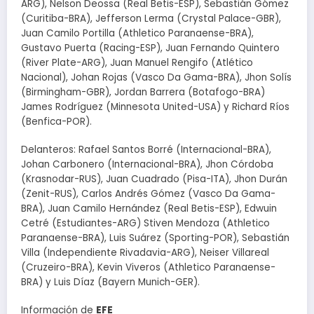
ARG), Nelson Deossa (Real Betis-ESP), Sebastián Gómez
(Curitiba-BRA), Jefferson Lerma (Crystal Palace-GBR),
Juan Camilo Portilla (Athletico Paranaense-BRA),
Gustavo Puerta (Racing-ESP), Juan Fernando Quintero
(River Plate-ARG), Juan Manuel Rengifo (Atlético
Nacional), Johan Rojas (Vasco Da Gama-BRA), Jhon Solís
(Birmingham-GBR), Jordan Barrera (Botafogo-BRA)
James Rodríguez (Minnesota United-USA) y Richard Ríos
(Benfica-POR).
Delanteros: Rafael Santos Borré (Internacional-BRA),
Johan Carbonero (Internacional-BRA), Jhon Córdoba
(Krasnodar-RUS), Juan Cuadrado (Pisa-ITA), Jhon Durán
(Zenit-RUS), Carlos Andrés Gómez (Vasco Da Gama-
BRA), Juan Camilo Hernández (Real Betis-ESP), Edwuin
Cetré (Estudiantes-ARG) Stiven Mendoza (Athletico
Paranaense-BRA), Luis Suárez (Sporting-POR), Sebastián
Villa (Independiente Rivadavia-ARG), Neiser Villareal
(Cruzeiro-BRA), Kevin Viveros (Athletico Paranaense-
BRA) y Luis Díaz (Bayern Munich-GER).
Información de
EFE