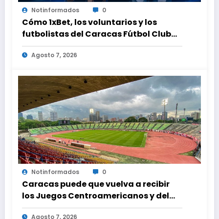
Notinformados
0
Cómo 1xBet, los voluntarios y los
futbolistas del Caracas Fútbol Club
juntaron fuerzas para ayudar a las
Agosto 7, 2026
familias de Venezuela
Notinformados
0
Caracas puede que vuelva a recibir
los Juegos Centroamericanos y del
Caribe tras mas de 70 años
Agosto 7, 2026