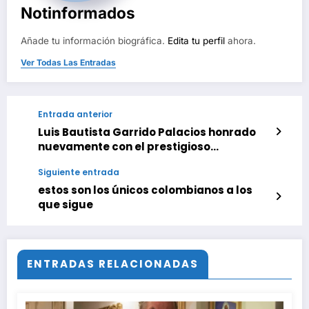
Notinformados
Añade tu información biográfica.
Edita tu perfil
ahora.
Ver Todas Las Entradas
Entrada anterior
Luis Bautista Garrido Palacios honrado
nuevamente con el prestigioso
President’s Volunteer Service Award
Siguiente entrada
‘Honor Hispano’
estos son los únicos colombianos a los
que sigue
ENTRADAS RELACIONADAS