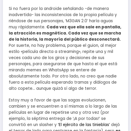
Si no fuera por la androide señalando -de manera
inadvertida- las inconsistencias de la propia película y
riéndose de sus personajes, ‘M3GAN 2.0’ haría aguas
muy rápidamente.
Cada vez que ella sale en pantalla,
la atracción es magnética. Cada vez que se marcha
de la historia, la mayoría del público desconectará.
Por suerte, no hay problema, porque el guion, al mejor
estilo «película directa a streaming», repite una y mil
veces cada uno de los giros y decisiones de sus
personajes, para asegurarse de que hasta el que está
mirando memes en WhatsApp se entere de
absolutamente todo. Por otro lado, no creo que nadie
fuera a esta película esperando tramas y diálogos de
alto copete… aunque quizá sí algo de terror.
Estoy muy a favor de que las sagas evolucionen,
cambien y se encuentren a sí mismas a lo largo de las
películas en lugar de repetirse una y otra vez (por
ejemplo, la séptima entrega de ‘¡A por todas!’ se
convirtió en un slasher y
‘El ejército de las tinieblas’
dejó
el terror de lado para centrarse en la fantasía), pero
es