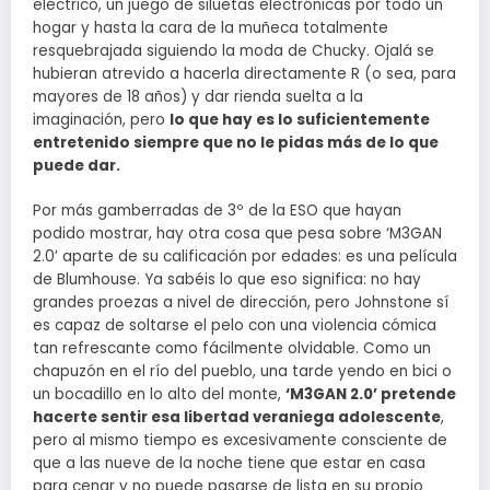
eléctrico, un juego de siluetas electrónicas por todo un
hogar y hasta la cara de la muñeca totalmente
resquebrajada siguiendo la moda de Chucky. Ojalá se
hubieran atrevido a hacerla directamente R (o sea, para
mayores de 18 años) y dar rienda suelta a la
imaginación, pero
lo que hay es lo suficientemente
entretenido siempre que no le pidas más de lo que
puede dar.
Por más gamberradas de 3º de la ESO que hayan
podido mostrar, hay otra cosa que pesa sobre ‘M3GAN
2.0’ aparte de su calificación por edades: es una película
de Blumhouse. Ya sabéis lo que eso significa: no hay
grandes proezas a nivel de dirección, pero Johnstone sí
es capaz de soltarse el pelo con una violencia cómica
tan refrescante como fácilmente olvidable. Como un
chapuzón en el río del pueblo, una tarde yendo en bici o
un bocadillo en lo alto del monte,
‘M3GAN 2.0’ pretende
hacerte sentir esa libertad veraniega adolescente
,
pero al mismo tiempo es excesivamente consciente de
que a las nueve de la noche tiene que estar en casa
para cenar y no puede pasarse de lista en su propio