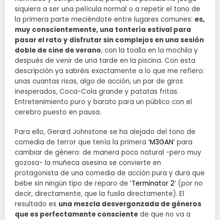
siquiera a ser una película normal o a repetir el tono de
la primera parte meciéndote entre lugares comunes:
es,
muy conscientemente, una tontería estival para
pasar el rato y disfrutar sin complejos en una sesión
doble de cine de verano
, con la toalla en la mochila y
después de venir de una tarde en la piscina. Con esta
descripción ya sabréis exactamente a lo que me refiero:
unas cuantas risas, algo de acción, un par de giros
inesperados, Coca-Cola grande y patatas fritas.
Entretenimiento puro y barato para un público con el
cerebro puesto en pausa.
Para ello, Gerard Johnstone se ha alejado del tono de
comedia de terror que tenía la primera
‘M3GAN’
para
cambiar de género: de manera poco natural -pero muy
gozosa- la muñeca asesina se convierte en
protagonista de una comedia de acción pura y dura que
bebe sin ningún tipo de reparo de
‘Terminator 2’
(por no
decir, directamente, que la fusila directamente). El
resultado es
una mezcla desvergonzada de géneros
que es perfectamente consciente
de que no va a