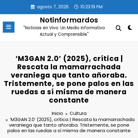
Saltar
agosto 7, 2026
10:23:20 PM
al
contenido
Notinformardos
"Noticias en Vivo: Un Medio Informativo
Actual y Comprensible"
‘M3GAN 2.0’ (2025), crítica |
Rescata la mamarrachada
veraniega que tanto añoraba.
Tristemente, se pone palos en las
ruedas a sí misma de manera
constante
Inicio
Cultura
‘M3GAN 2.0’ (2025), crítica | Rescata la mamarrachada
veraniega que tanto añoraba. Tristemente, se pone
palos en las ruedas a sí misma de manera constante