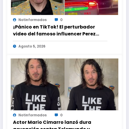
Notinformados
0
¡Pánico en TikTok! El perturbador
video del famoso influencer Perez
Hilton que obligó a sus fans a pedir
Agosto 5, 2026
ayuda médica
Notinformados
0
Actor Mario Cimarro lanzó dura