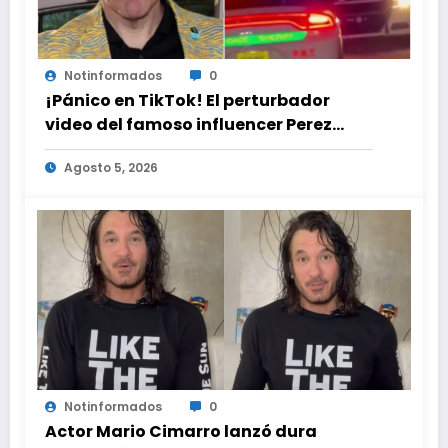
Notinformados
0
¡Pánico en TikTok! El perturbador
video del famoso influencer Perez
Hilton que obligó a sus fans a pedir
Agosto 5, 2026
ayuda médica
Notinformados
0
Actor Mario Cimarro lanzó dura