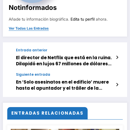
Notinformados
Añade tu información biográfica.
Edita tu perfil
ahora.
Ver Todas Las Entradas
Entrada anterior
El director de Netflix que está en la ruina.
Dilapidó en lujos 67 millones de dólares
que le dieron para hacer una serie de
Siguiente entrada
ciencia-ficción que nunca llegó a existir
En ‘Solo asesinatos en el edificio’ muere
hasta el apuntador y el tráiler de la
temporada 5 presenta un nuevo caso
para la estupenda comedia de misterio
de Disney plus
ENTRADAS RELACIONADAS