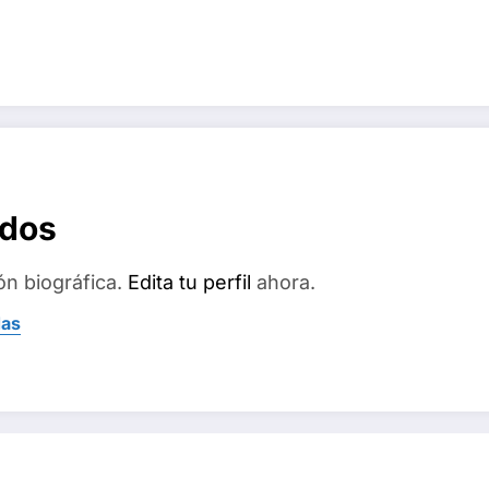
ados
ón biográfica.
Edita tu perfil
ahora.
das