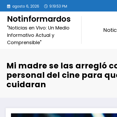
Saltar
agosto 6, 2026
9:19:54 PM
al
contenido
Notinformardos
"Noticias en Vivo: Un Medio
Notic
Informativo Actual y
Comprensible"
Mi madre se las arregló c
personal del cine para q
cuidaran