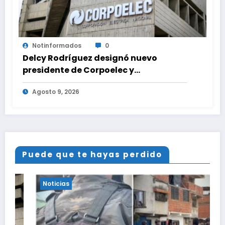
Notinformados
0
Delcy Rodríguez designó nuevo
presidente de Corpoelec y
viceministro eléctrico para ‘la
Agosto 9, 2026
recuperación del servicio’
Puede que te hayas perdido
Noticias