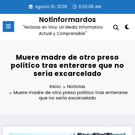
Saltar
agosto 10, 2026
6:20:08 AM
al
contenido
Notinformardos
"Noticias en Vivo: Un Medio Informativo
Actual y Comprensible"
Muere madre de otro preso
político tras enterarse que no
sería excarcelado
Inicio
Noticias
Muere madre de otro preso político tras enterarse
que no sería excarcelado