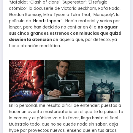
‘Mafalda’; ‘Clash of clans’; ‘Superestar’; ‘El refugio
atómico’; la docuserie de Victoria Beckham, Rafa Nada,
Gordon Ramsay, Mike Tyson o Take That; ‘Monopoly’; la
película de
‘Heartstopper’
… Había material y series por
lanzar, pero han decidido no confiar en él o
no aguar
sus cinco grandes estrenos con minucias que quizá
desvíen la atención
de aquello que, por defecto, ya
tiene atención mediática.
En lo personal, me resulta difícil de entender: puestos a
hacer un evento masturbatorio en el que te lo guisas, te
lo comes y el público va a tu favor, llega hasta el final.
Muéstralo todo, que no se quede nada sin saber, deja
hype por proyectos nuevos, enseña que en tus arcas