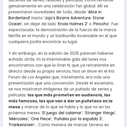
decenas de series, realities y películas, convirtiéndose
genuinamente en una celebración fan global. Allí se
presentaron novedades de todo, desde
‘Alice in
Borderland’
hasta
‘Jojo’s Bizarre Adventure: Stone
Ocean’
, sin dejar de lado
‘Enola Holmes 2’
o
‘Pinocho’
. Fue
espectacular, la demostración de la fuerza de la marca
Netflix en el mundo y un batiburrillo incansable en el que
cualquiera podía encontrar su lugar.
Y sin embargo, en la edición de 2025 parecen haberse
echado atrás. En la interminable gala del lunes nos
encontramos con que la Gran N, que ya retransmite en
directo desde su propio servicio, hizo un show en el Kia
Forum de Los Angeles que, tristemente, era más una
presentación que una convención. Desde el escenario,
se nos mostraron imágenes de un puñado de series y
películas:
las que más prometen en audiencia, las
más famosas, las que van a dar un puñetazo en la
mesa
y marcar de lo que se habla y lo que no en los
próximos meses:
‘El juego del calamar’
,
‘Stranger things’
,
‘Miércoles’
,
‘One Piece’
,
‘Puñales por la espalda 3’
,
‘Frankenstein’
… Como manera de marcar terreno es