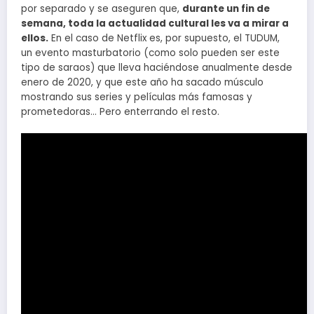
por separado y se aseguren que,
durante un fin de
semana, toda la actualidad cultural les va a mirar a
ellos.
En el caso de Netflix es, por supuesto, el TUDUM,
un evento masturbatorio (como solo pueden ser este
tipo de saraos) que lleva haciéndose anualmente desde
enero de 2020, y que este año ha sacado músculo
mostrando sus series y películas más famosas y
prometedoras… Pero enterrando el resto.