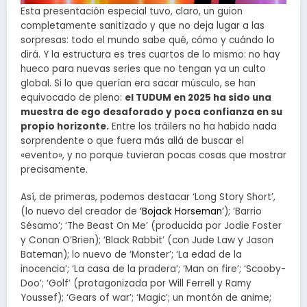
Esta presentación especial tuvo, claro, un guion
completamente sanitizado y que no deja lugar a las
sorpresas: todo el mundo sabe qué, cómo y cuándo lo
dirá. Y la estructura es tres cuartos de lo mismo: no hay
hueco para nuevas series que no tengan ya un culto
global. Si lo que querían era sacar músculo, se han
equivocado de pleno:
el TUDUM en 2025 ha sido una
muestra de ego desaforado y poca confianza en su
propio horizonte.
Entre los tráilers no ha habido nada
sorprendente o que fuera más allá de buscar el
«evento», y no porque tuvieran pocas cosas que mostrar
precisamente.
Así, de primeras, podemos destacar ‘Long Story Short’,
(lo nuevo del creador de
‘Bojack Horseman’
); ‘Barrio
Sésamo’; ‘The Beast On Me’ (producida por Jodie Foster
y Conan O’Brien); ‘Black Rabbit’ (con Jude Law y Jason
Bateman); lo nuevo de ‘Monster’; ‘La edad de la
inocencia’; ‘La casa de la pradera’; ‘Man on fire’; ‘Scooby-
Doo’; ‘Golf’ (protagonizada por Will Ferrell y Ramy
Youssef); ‘Gears of war’; ‘Magic’; un montón de anime;