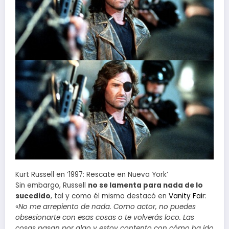
Kurt Russell en ‘1997: Rescate en Nueva York’
Sin embargo, Russell
no se lamenta para nada de lo
sucedido
, tal y como él mismo destacó en
Vanity Fair
:
«
No me arrepiento de nada. Como actor, no puedes
obsesionarte con esas cosas o te volverás loco. Las
cosas pasan por algo y estoy contento con cómo ha ido