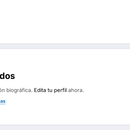
ados
ón biográfica.
Edita tu perfil
ahora.
das