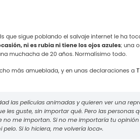
s que sigue poblando el salvaje internet le ha toc
asión, ni es rubia ni tiene los ojos azules
; una 
una muchacha de 20 años. Normalísimo todo.
mucho más amueblada, y en unas declaraciones a
T
d las películas animadas y quieren ver una rep
ue les guste, sin importar qué. Pero las personas 
no me importan. Si no me importaría tu opinión s
lo. Si lo hiciera, me volvería loca».