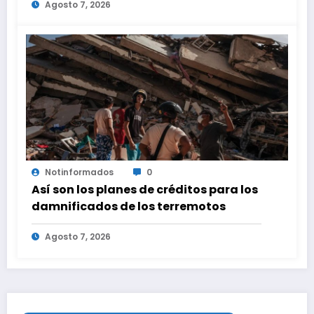
Agosto 7, 2026
parte de personas con vínculos
familiares en España y Portugal
Notinformados
0
Así son los planes de créditos para los
damnificados de los terremotos
Agosto 7, 2026