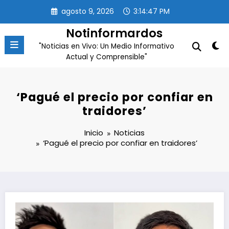
Saltar
agosto 9, 2026
3:14:47 PM
al
contenido
Notinformardos
"Noticias en Vivo: Un Medio Informativo
Actual y Comprensible"
‘Pagué el precio por confiar en
traidores’
Inicio
Noticias
‘Pagué el precio por confiar en traidores’