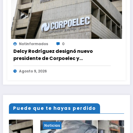
Notinformados
0
Delcy Rodríguez designó nuevo
presidente de Corpoelec y
viceministro eléctrico para ‘la
Agosto 9, 2026
recuperación del servicio’
Puede que te hayas perdido
Noticias