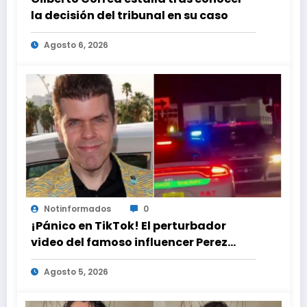
la decisión del tribunal en su caso
Agosto 6, 2026
Notinformados
0
¡Pánico en TikTok! El perturbador
video del famoso influencer Perez
Hilton que obligó a sus fans a pedir
Agosto 5, 2026
ayuda médica