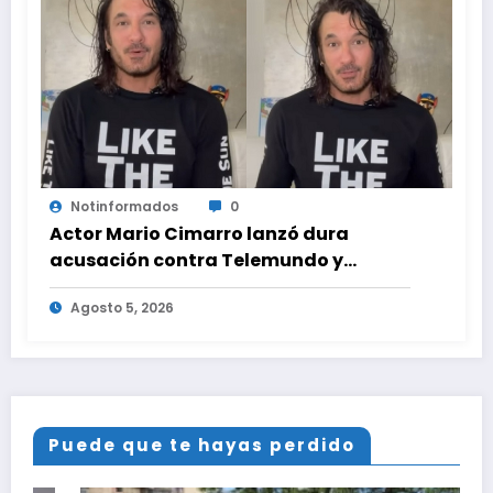
Notinformados
0
Actor Mario Cimarro lanzó dura
acusación contra Telemundo y
advirtió que lo que hacen en su contra
Agosto 5, 2026
es ilegal en EEUU
Puede que te hayas perdido