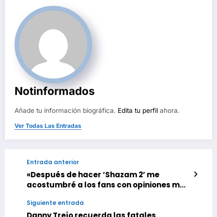
Notinformados
Añade tu información biográfica.
Edita tu perfil
ahora.
Ver Todas Las Entradas
Entrada anterior
«Después de hacer ‘Shazam 2’ me
acostumbré a los fans con opiniones muy
pasionales». David F. Sandberg (‘Until
Siguiente entrada
Dawn’)
Danny Trejo recuerda las fatales