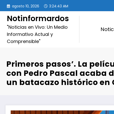
Saltar
agosto 10, 2026
3:24:45 AM
al
contenido
Notinformardos
"Noticias en Vivo: Un Medio
Notic
Informativo Actual y
Comprensible"
Primeros pasos’. La pelíc
con Pedro Pascal acaba 
un batacazo histórico en