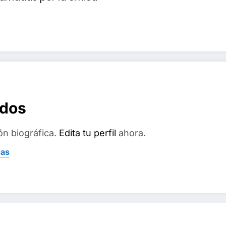
ados
ón biográfica.
Edita tu perfil
ahora.
das