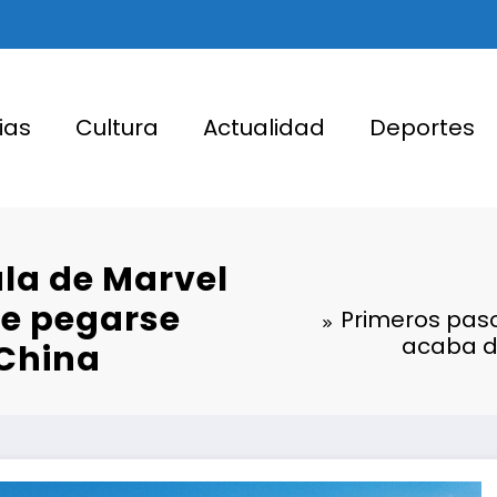
ias
Cultura
Actualidad
Deportes
ula de Marvel
de pegarse
Primeros paso
acaba d
 China