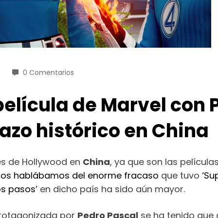
0 Comentarios
película de Marvel con
azo histórico en China
es de Hollywood en
China
, ya que son las películ
o
os hablábamos del enorme fracaso
que tuvo
‘Su
os pasos’
en dicho país ha sido aún mayor.
rotagonizada por
Pedro Pascal
se ha tenido que 