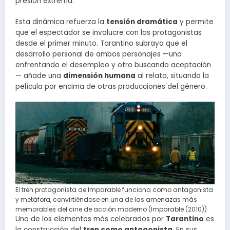
presión extrema.
Esta dinámica refuerza la
tensión dramática
y permite
que el espectador se involucre con los protagonistas
desde el primer minuto. Tarantino subraya que el
desarrollo personal de ambos personajes —uno
enfrentando el desempleo y otro buscando aceptación
— añade una
dimensión humana
al relato, situando la
película por encima de otras producciones del género.
El tren protagonista de Imparable funciona como antagonista
y metáfora, convirtiéndose en una de las amenazas más
memorables del cine de acción moderno (Imparable (2010))
Uno de los elementos más celebrados por
Tarantino
es
la construcción del
tren como antagonista
. En sus