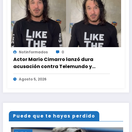
Notinformados
0
Actor Mario Cimarro lanzó dura
acusación contra Telemundo y
advirtió que lo que hacen en su contra
Agosto 5, 2026
es ilegal en EEUU
Puede que te hayas perdido