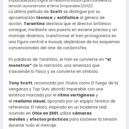
Imparable para lograr un realismo visual que mantiene la
tensión durante todo el filme (Imparable (2010))
La última película de
Scott
se distingue por su
aproximación
técnica
y
estilística
al género de
acción.
Tarantino
destaca que el director británico
consigue, mediante una puesta en escena precisa y un
montaje dinámico, transformar el tren protagonista en
una figura central e inusual, alejándose de los esquemas
convencionales del cine de catástrofes.
En palabras de Tarantino, el tren se convierte en
“el
monstruo”
de la narración, una amenaza que
trasciende lo físico y se convierte en símbolo.
Tony Scott
, reconocido por títulos como El fuego de la
venganza y Top Gun, abordó Imparable con una
estética marcada por el
ritmo vertiginoso
y
el
realismo visual
, apoyado por un equipo técnico de
referencia. El relato, inspirado en un incidente real
ocurrido en
Ohio en 2001
, utiliza
cámaras
móviles
y
efectos prácticos
para sostener la tensión
durante todo el metraje.