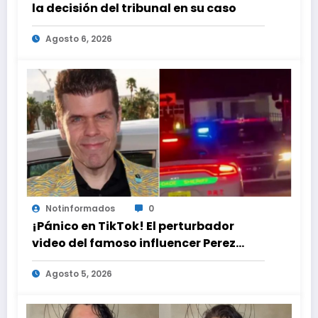
la decisión del tribunal en su caso
Agosto 6, 2026
Notinformados
0
¡Pánico en TikTok! El perturbador
video del famoso influencer Perez
Hilton que obligó a sus fans a pedir
Agosto 5, 2026
ayuda médica