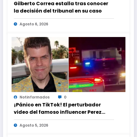
Gilberto Correa estalla tras conocer
la decisión del tribunal en su caso
Agosto 6, 2026
Notinformados
0
¡Pánico en TikTok! El perturbador
video del famoso influencer Perez
Hilton que obligó a sus fans a pedir
Agosto 5, 2026
ayuda médica