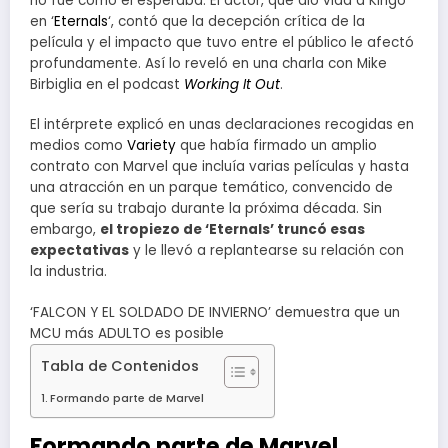
no fue como él esperaba. El actor, que dio vida a Kingo
en ‘
Eternals
‘, contó que la decepción crítica de la
película y el impacto que tuvo entre el público le afectó
profundamente. Así lo reveló en una charla con Mike
Birbiglia en el podcast
Working It Out
.
El intérprete explicó en unas declaraciones recogidas en
medios como
Variety
que había firmado un amplio
contrato con Marvel que incluía varias películas y hasta
una atracción en un parque temático, convencido de
que sería su trabajo durante la próxima década. Sin
embargo,
el tropiezo de ‘Eternals’ truncó esas
expectativas
y le llevó a replantearse su relación con
la industria.
‘FALCON Y EL SOLDADO DE INVIERNO’ demuestra que un
MCU más ADULTO es posible
Tabla de Contenidos
Formando parte de Marvel
Formando parte de Marvel