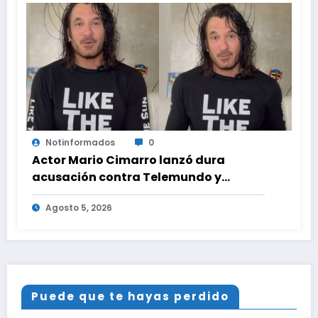
Notinformados
0
Actor Mario Cimarro lanzó dura
acusación contra Telemundo y
advirtió que lo que hacen en su contra
Agosto 5, 2026
es ilegal en EEUU
Puede que te hayas perdido