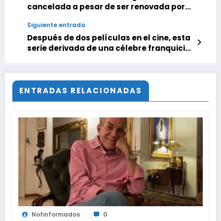
cancelada a pesar de ser renovada por
una temporada 2 y el futuro de la
Siguiente entrada
franquicia está en el limbo
Después de dos películas en el cine, esta
serie derivada de una célebre franquicia
de ciencia ficción llegará a Amazon
ENTRADAS RELACIONADAS
Notinformados
0