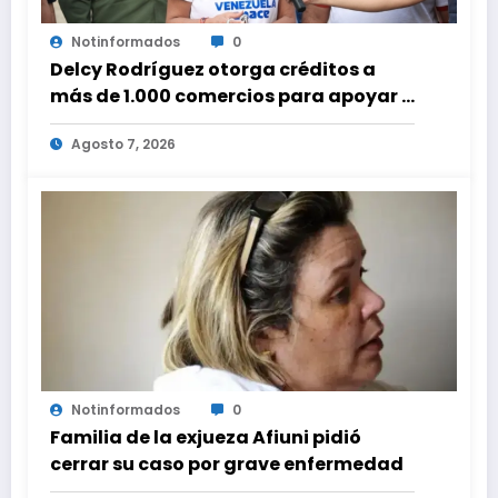
Notinformados
0
Delcy Rodríguez otorga créditos a
más de 1.000 comercios para apoyar a
los emprendedores afectados por los
Agosto 7, 2026
terremotos
Notinformados
0
Familia de la exjueza Afiuni pidió
cerrar su caso por grave enfermedad